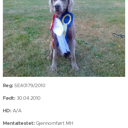
Reg:
SE40179/2010
Født:
30.04.2010
HD:
A/A
Mentaltestet:
Gjennomført MH