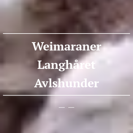
Weimaraner
Langhåret
Avlshunder