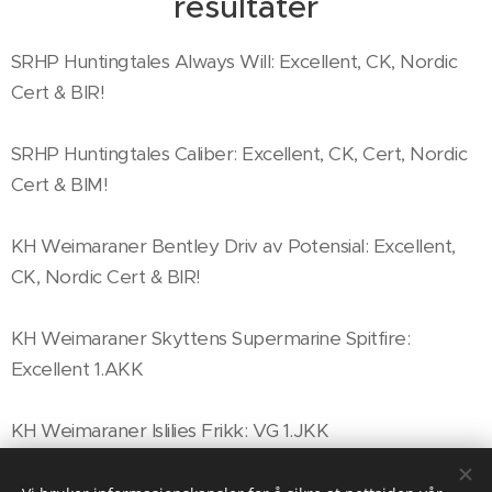
resultater
SRHP Huntingtales Always Will: Excellent, CK, Nordic
Cert & BIR!
SRHP Huntingtales Caliber: Excellent, CK, Cert, Nordic
Cert & BIM!
KH Weimaraner Bentley Driv av Potensial: Excellent,
CK, Nordic Cert & BIR!
KH Weimaraner Skyttens Supermarine Spitfire:
Excellent 1.AKK
KH Weimaraner Islilies Frikk: VG 1.JKK
KH Weimaraner Mimmtrix Ninni Af Indy: VG 1.UKK