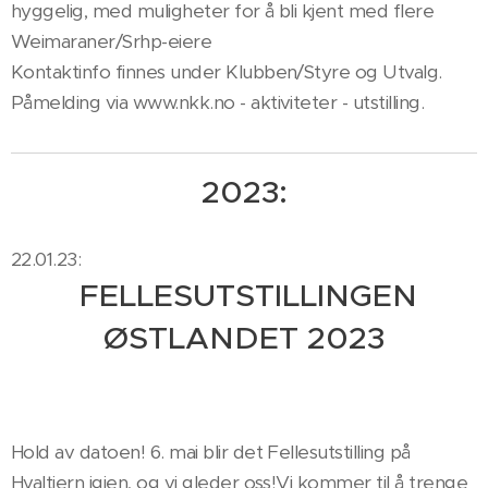
hyggelig, med muligheter for å bli kjent med flere
Weimaraner/Srhp-eiere🥰🐾
Kontaktinfo finnes under Klubben/Styre og Utvalg.
Påmelding via www.nkk.no - aktiviteter - utstilling.
2023:
22.01.23:
FELLESUTSTILLINGEN
ØSTLANDET 2023
Hold av datoen! 6. mai blir det Fellesutstilling på
Hvaltjern igjen, og vi gleder oss!Vi kommer til å trenge