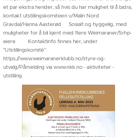
et par ekstra hender, så hvis du har mulighet til å bidra,
kontakt utstillingskomiteen v/Malin Nord
Gravdal/Hanna Aasterød💪 Sosialt og hyggelig, med
muligheter for å bli kjent med flere Weimaraner/Srhp-
eiere🥰🐾Kontaktinfo finnes her, under
"Utstillingskomité":
https://www.weimaranerklubb.no/styre-og-
utvalg/Påmelding via www.nkk.no - aktiviteter -
utstilling.