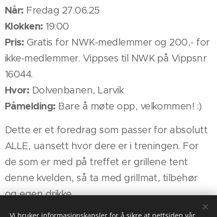
Når:
Fredag 27.06.25
Klokken:
19:00
Pris:
Gratis for NWK-medlemmer og 200,- for
ikke-medlemmer. Vippses til NWK på Vippsnr
16044.
Hvor:
Dolvenbanen, Larvik
Påmelding:
Bare å møte opp, velkommen! :)
Dette er et foredrag som passer for absolutt
ALLE, uansett hvor dere er i treningen. For
de som er med på treffet er grillene tent
denne kvelden, så ta med grillmat, tilbehør
og egen drikke.
Vi bruker informasjonskapsler for å sikre at nettsiden vår