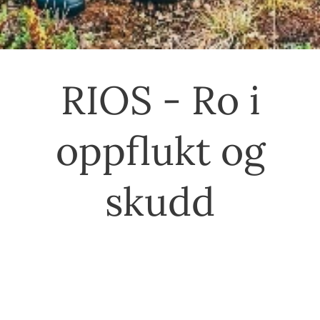
RIOS - Ro i
oppflukt og
skudd