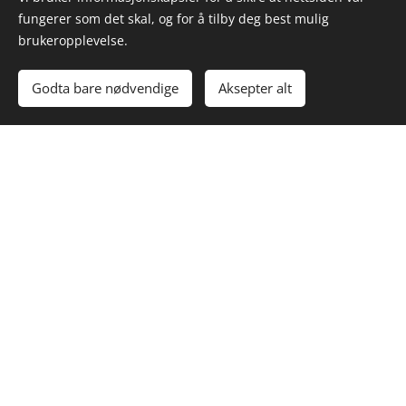
fungerer som det skal, og for å tilby deg best mulig
brukeropplevelse.
Godta bare nødvendige
Aksepter alt