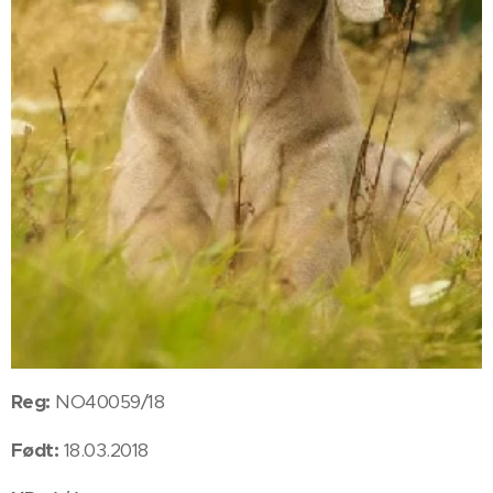
Reg:
NO40059/18
Født:
18.03.2018