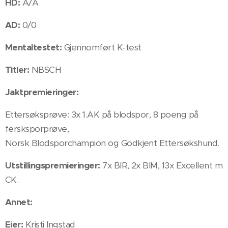
HD:
A/A
AD:
0/0
Mentaltestet:
Gjennomført K-test
Titler:
NBSCH
Jaktpremieringer:
Ettersøksprøve: 3x 1.AK på blodspor, 8 poeng på
fersksporprøve,
Norsk Blodsporchampion og Godkjent Ettersøkshund.
Utstillingspremieringer:
7x BIR, 2x BIM, 13x Excellent m
CK.
Annet:
Eier:
Kristi Ingstad