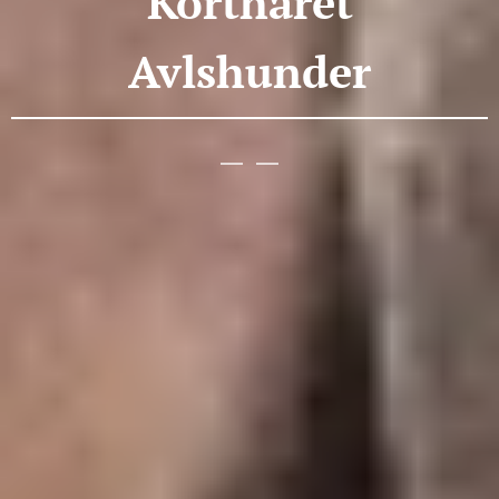
Korthåret
Avlshunder