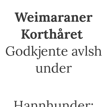
Weimaraner
Korthåret
Godkjente
avlsh
under
Hannhunder: