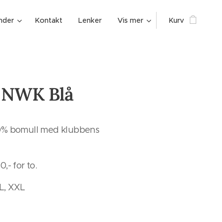
nder
Kontakt
Lenker
Vis mer
Kurv
e NWK Blå
 100% bomull med klubbens
0,- for to.
XL, XXL