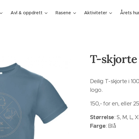
Avl & oppdrett
Rasene
Aktiviteter
Årets hu
T-skjort
Deilig T-skjorte i
logo.
150,- for en, eller 25
Størrelse
: S, M, L, 
Farge
: Blå