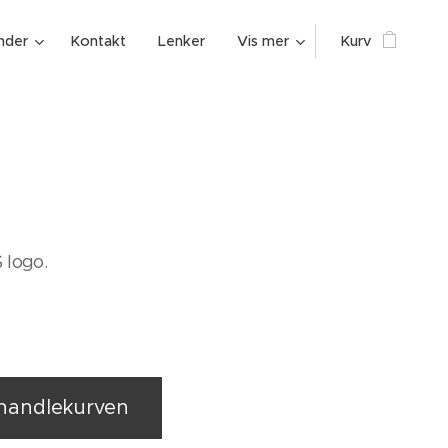
nder
Kontakt
Lenker
Vis mer
Kurv
 logo.
i handlekurven